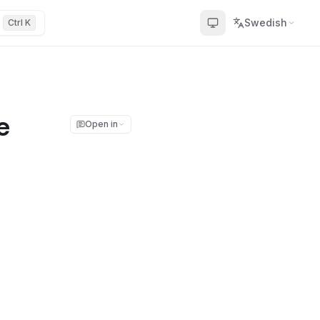
Swedish
Ctrl K
e
Open in