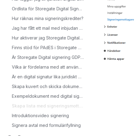
Ordlista för Storegate Digital Signering (bilden)
Hur räknas mina signeringskrediter?
Jag har fått ett mail med inbjudan att signera. Vad ska jag göra nu?
Hur aktiverar jag Storegate Digital Signering?
Finns stöd för PAdES i Storegate Digital Signering?
Är Storegate Digital signering GDPR-säker?
Vilka är fördelarna med att använda Storegate Digital Signering?
Är en digital signatur lika juridiskt bindande?
Skapa kuvert och skicka dokument för signering
Exempeldokument med digital signering
Skapa lista med signeringsmottagare
Introduktionsvideo signering
Signera avtal med formulärifyllning