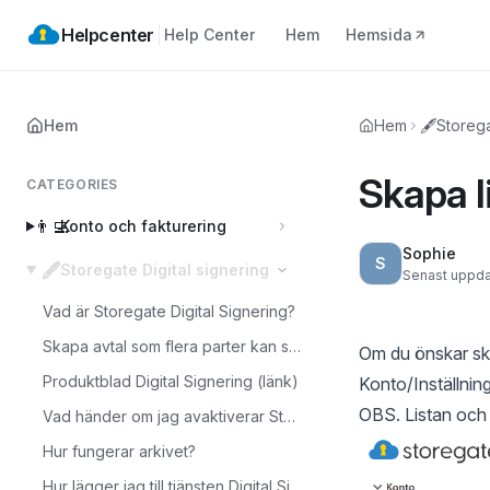
Helpcenter
Help Center
Hem
Hemsida
Hem
Hem
🖋️
Storega
Skapa l
CATEGORIES
👨‍💻
Konto och fakturering
Sophie
S
🖋️
Storegate Digital signering
Senast uppda
Vad är Storegate Digital Signering?
Skapa avtal som flera parter kan signera
Om du önskar skap
Produktblad Digital Signering (länk)
Konto/Inställnin
OBS. Listan och 
Vad händer om jag avaktiverar Storegate Digital Signering?
Hur fungerar arkivet?
Hur lägger jag till tjänsten Digital Signering på en underanvändare?