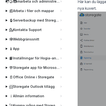
🧑‍🤝‍🧑
Samarbeta och administrera användare
Här kan du lägga
nya kuvert.
📰
Arbeta i filer och mappar
🔒
Serverbackup med Storegate Pro Backup
💁
Kontakta Support
🕸️
Webbgränssnitt
📱
App
📙
Inställningar för Hogia-användare
💬
Storegate app för Microsoft Teams
📄
Office Online i Storegate
📨
Storegate Outlook tillägg
ℹ️
Allmän information
🚀
Komma igång med Storegate