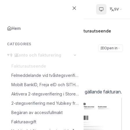
Helpcenter
SV
Hem
Hem
👨‍💻
Konto och fakturering
Fakturautseende
CATEGORIES
Fakturautseende
Open in
👨‍💻
Konto och fakturering
Sophie
Fakturautseende
S
Senast uppdaterad den Sep 5, 2025
Felmeddelande vid tvåstegsverifiering?
Mobilt BankID, Freja eID och SITHS i Storegate
Kontakta oss om du har några frågor gällande fakturan.
Aktivera 2-stegsverifiering i Storegate
2-stegsverifiering med Yubikey från Yubico tillsammans med Storegate TOTP
Begäran av accessfullmakt
Fakturaavgift