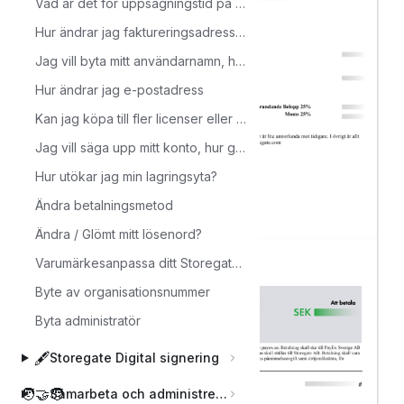
Vad är det för uppsägningstid på mitt abonnemang?
Hur ändrar jag faktureringsadressen?
Jag vill byta mitt användarnamn, hur gör jag?
Hur ändrar jag e-postadress
Kan jag köpa till fler licenser eller uppgradera lagringsytan?
Jag vill säga upp mitt konto, hur gör jag?
Hur utökar jag min lagringsyta?
Ändra betalningsmetod
Ändra / Glömt mitt lösenord?
Varumärkesanpassa ditt Storegatekonto
Byte av organisationsnummer
Byta administratör
🖋️
Storegate Digital signering
🧑‍🤝‍🧑
Samarbeta och administrera användare