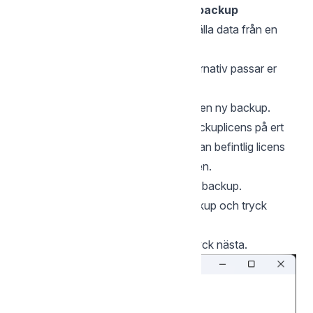
Ja jag vill ladda ned filer från en backup
Detta valet passar dig som vill återställa data från en
backup till din nya dator.
Fortsätt på denna
länk
om detta alternativ passar er
Nej, jag vill skapa en ny backup
Detta valet passar dig som vill starta en ny backup.
Detta val kräver att ni har en ledig backuplicens på ert
konto alternativt att ni tar bort en redan befintlig licens
så att ni kan återanvända den licensen.
Fortsätt nedan om ni vill skapa en ny backup.
Markera Nej, jag vill skapa en ny backup och tryck
nästa
Skriv ett namn för din backup och tryck nästa.