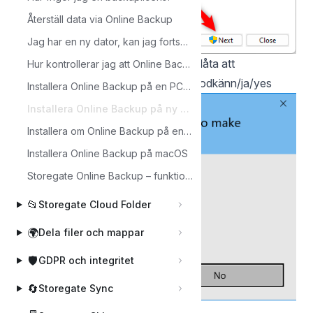
Återställ data via Online Backup
Jag har en ny dator, kan jag fortsätta på samma backup som min gamla dator?
Om ni får upp en fråga om att ni vill tillåta att
Hur kontrollerar jag att Online Backup är installerat och igång?
programmet gör ändringar tryck på godkänn/ja/yes
Installera Online Backup på en PC för första gången
Installera Online Backup på ny PC när du redan har använt programmet
Installera om Online Backup på en PC
Installera Online Backup på macOS
Storegate Online Backup – funktioner
📂
Storegate Cloud Folder
🌍
Dela filer och mappar
🛡️
GDPR och integritet
🔄
Storegate Sync
Tryck på Starta