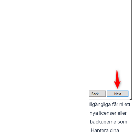
Om ni inte har några backuplicenser tillgängliga får ni ett
meddelande där ni kan välja att köpa nya licenser eller
hantera de ni har. Om ni inte behöver backuperna som
använder licenserna kan ni klicka på ”Hantera dina