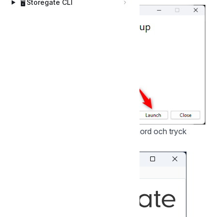
🖥️
Storegate CLI
Skriv in ditt användarnamn och lösenord och tryck
Logga in