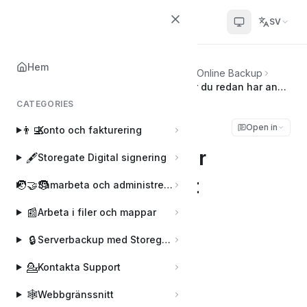
Helpcenter
SV
Hem
Hem
💻
Datorbackup med Storegate Online Backup
Installera Online Backup på ny PC när du redan har använt programmet
CATEGORIES
Installera Online
Open in
👨‍💻
Konto och fakturering
Backup på ny PC när
🖋️
Storegate Digital signering
du redan har använt
🧑‍🤝‍🧑
Samarbeta och administrera användare
programmet
📰
Arbeta i filer och mappar
🔒
Serverbackup med Storegate Pro Backup
Sophie
S
💁
Senast uppdaterad den Sep 5, 2025
Kontakta Support
🕸️
Webbgränssnitt