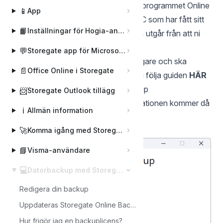
Denna guide hjälper dig att installera programmet Online
📱
App
Backup på en ny PC alternativt en PC som har fått sitt
📙
Inställningar för Hogia-användare
operativsystem ominstallerat. Guiden utgår från att ni
har använt Online Backup tidigare.
💬
Storegate app för Microsoft Teams
Har ni inte använt Online Backup tidigare och ska
📄
Office Online i Storegate
installera det för första gången ska ni följa guiden
HÄR
Börja med att ladda ner
Online Backup
📨
Storegate Outlook tillägg
Starta filen som du laddat ner. Installationen kommer då
ℹ️
Allmän information
att starta
🚀
Tryck nästa
Komma igång med Storegate
📘
Visma-användare
💻
Datorbackup med Storegate Online Backup
Redigera din backup
Uppdateras Storegate Online Backup automatiskt?
Hur frigör jag en backuplicens?