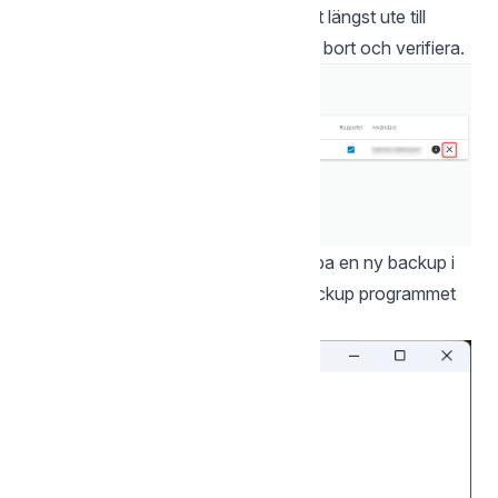
backuphanteringen. Klicka på krysset längst ute till
höger jämte den backup som ska tas bort och verifiera.
När backupen är raderad kan du skapa en ny backup i
programmet. Gå tillbaka till Online Backup programmet
och klicka på “Nästa”.