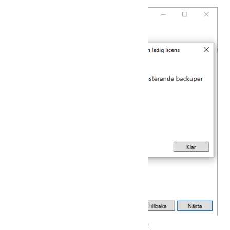
backuper”.
Du blir nu skickad till vår hemsida och