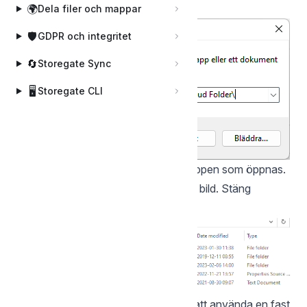
sökvägen, klicka OK.
🌍
Dela filer och mappar
🛡️
GDPR och integritet
🔄
Storegate Sync
🖥️
Storegate CLI
Kopiera in den extraherade filen i mappen som öppnas.
Kontrollera att det ser ut enligt nedan bild. Stäng
därefter mappen.
Konfigurera Storegate Cloud Folder att använda en fast