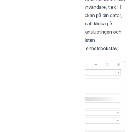
logisk enhet som är samma hos alla användare, t ex H:
Klicka på programikonen nere vid klockan på din dator,
koppla först från anslutningen genom att klicka på
knappen ”Koppla från”. Hoovra över anslutningen och
välj ”Redigera anslutning”. Ändra i rullistan
”Enhetsbokstav” från ”Auto” till valfri enhetsbokstav,
klicka sedan på Anslut och sedan OK.