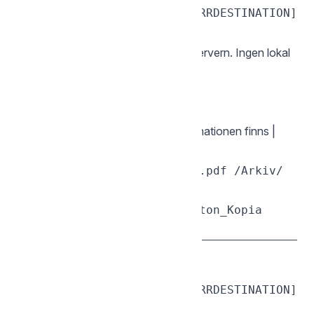
sgcli cp [FJÄRRKÄLLA] [FJÄRRDESTINATION]

Kopierar filer eller mappar direkt på servern. Ingen lokal
bandbredd används.
| Flagga | Beskrivning |
|--------|-------------|
|
,
| Skriv över om destinationen finns |
-f
--force
sgcli cp /Dokument/rapport.pdf /Arkiv/

sgcli cp /Foton /Backup/Foton_Kopia

— Flytta eller byt namn
mv
sgcli mv [FJÄRRKÄLLA] [FJÄRRDESTINATION]
