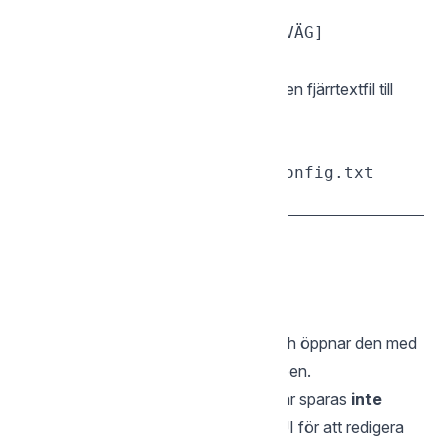
sgcli cat [FJÄRRFILENS_SÖKVÄG]

Laddar ner och skriver ut innehållet i en fjärrtextfil till
terminalen.
sgcli cat /Inställningar/config.txt

— Öppna i standardprogram
open
sgcli open [FJÄRRSÖKVÄG]

Laddar ner filen till en tillfällig plats och öppnar den med
systemets standardprogram för filtypen.
Obs:
Detta är skrivskyddat. Ändringar sparas
inte
tillbaka till Storegate. Använd
F4
i TUI för att redigera