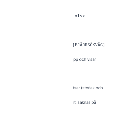
och spara till molnet.
sgcli open /Ekonomi/budget.xlsx

— Jämför lokalt och fjärran
diff
sgcli diff [LOKAL_SÖKVÄG] [FJÄRRSÖKVÄG]

Jämför en lokal mapp med en fjärrmapp och visar
skillnaderna.
| Status | Betydelse |
|--------|-----------|
|
| Samma fil finns på båda platser (storlek och
✅ OK
datum stämmer) |
|
| Finns lokalt, saknas på
👉 SAKNAS (Fjärr)
servern |