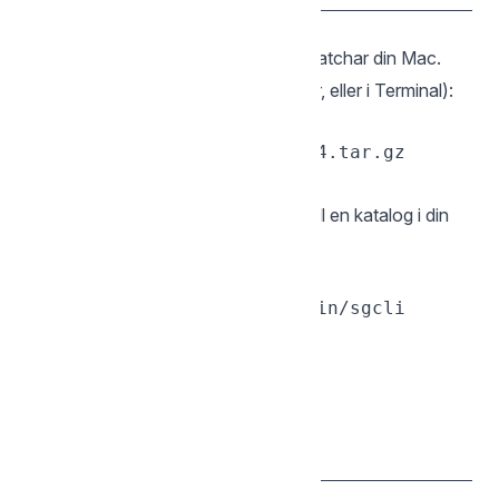
macOS
Ladda ner
-arkivet som matchar din Mac.
.tar.gz
Packa upp
det (dubbelklicka i Finder, eller i Terminal):
tar -xzf sgcli-darwin-arm64.tar.gz

Installera
genom att flytta binären till en katalog i din
PATH:
sudo mv sgcli /usr/local/bin/sgcli

Verifiera:
sgcli --version

Linux