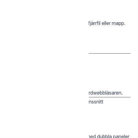
sgcli du [FJÄRRSÖKVÄG]

Beräknar den totala storleken för en fjärrfil eller mapp.
sgcli du /Videos

— Öppna webbgränssnittet
web
sgcli web

Öppnar ditt Storegate-konto i standardwebbläsaren.
— Terminalbaserat användargränssnitt
tui
sgcli tui

Startar den interaktiva filhanteraren med dubbla paneler