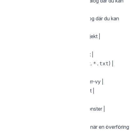
|
| Kopiera markerade objekt — dialog där du kan
F5
ändra målsökvägen |
|
| Flytta markerade objekt — dialog där du kan
F6
ändra målsökvägen |
|
| Byt namn på markerat objekt |
Ctrl+E
|
| Skapa mapp |
F7
|
/
| Ta bort markerade objekt |
F8
Del
|
| Markera filer med mönster (t.ex.
) |
F9
*.txt
|
| Avsluta |
F10
|
| Växla panel mellan Lokal / Fjärr-vy |
F12
|
| Markera / avmarkera objekt |
Space
|
| Markera alla |
Ctrl+A
|
/
| Markera / avmarkera med mönster |
+
-
|
| Invertera markering |
*
|
| Avbryt pågående överföring (när en överföring
Esc
pågår) |