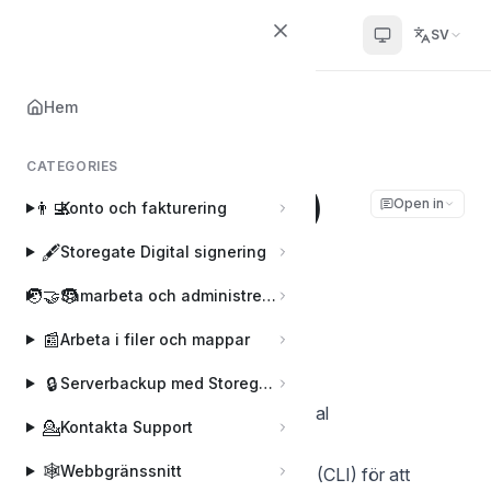
Helpcenter
SV
Hem
Hem
🖥️
Storegate CLI
Storegate CLI (sgcli) Användarmanual
CATEGORIES
Storegate CLI (sgcli)
Open in
👨‍💻
Konto och fakturering
Användarmanual
🖋️
Storegate Digital signering
🧑‍🤝‍🧑
Samarbeta och administrera användare
Joakim
J
Senast uppdaterad den Mar 25, 2026
📰
Arbeta i filer och mappar
🔒
Serverbackup med Storegate Pro Backup
Storegate CLI (sgcli) Användarmanual
💁
Kontakta Support
Introduktion
🕸️
Webbgränssnitt
är ett kommandoradsverktyg (CLI) för att
sgcli