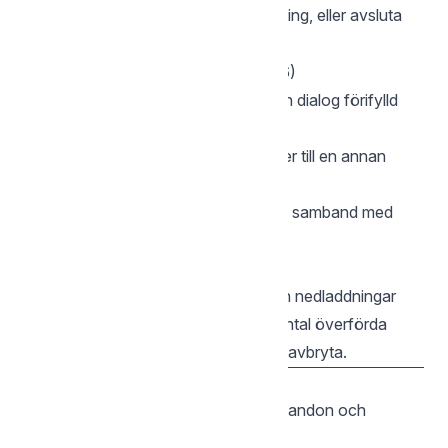
|
| Avbryt pågående överföring, eller avsluta
Ctrl+C
om ingen överföring pågår |
Kopiera- och Flytta-dialoger (F5 / F6)
När du kopierar eller flyttar öppnas en dialog förifylld
med målsökvägen. Du kan:
Redigera sökvägen
för att flytta filer till en annan
plats.
Ändra filnamnet
för att byta namn i samband med
kopiering eller flytt.
Överföringsförlopp
En förloppsruta visas under upp- och nedladdningar
med filnamn, förloppsindikator och antal överförda
byte. Tryck
eller
för att avbryta.
Esc
Ctrl+C
5. Skal-autokomplettering
Aktivera tab-komplettering för kommandon och
fjärrsökvägar.