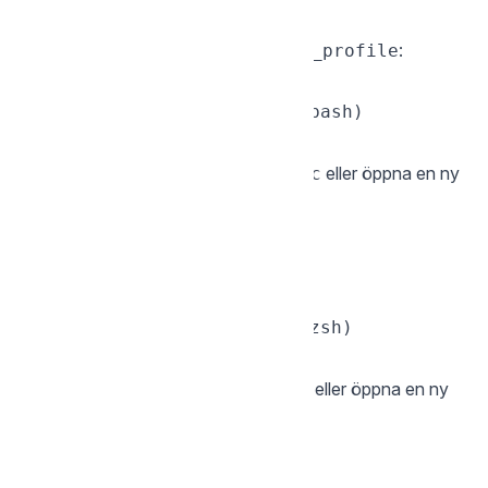
Bash
Lägg till i
eller
:
~/.bashrc
~/.bash_profile
source <(sgcli completion bash)

Ladda om med
eller öppna en ny
source ~/.bashrc
terminal.
Zsh
Lägg till i
:
~/.zshrc
source <(sgcli completion zsh)

Ladda om med
eller öppna en ny
source ~/.zshrc
terminal.
Fish
Kör en gång: