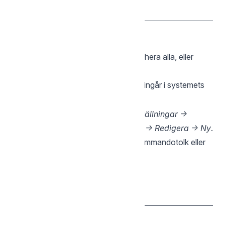
Windows
Ladda ner
-arkivet.
.zip
Packa upp
det (högerklicka → Extrahera alla, eller
använd 7-Zip).
Flytta
till en mapp som ingår i systemets
sgcli.exe
, till exempel
.
PATH
C:\Tools
Lägg till en mapp i PATH:
Systeminställningar →
Avancerat → Miljövariabler → Path → Redigera → Ny
.
Verifiera
genom att öppna en ny kommandotolk eller
PowerShell-terminal:
sgcli --version

2. Autentisering