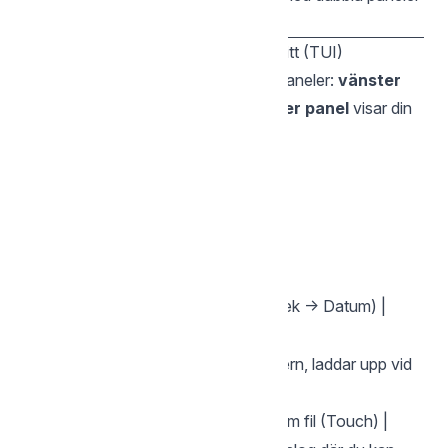
(se avsnitt 4).
4. Terminalbaserat användargränssnitt (TUI)
TUI ger en filhanterare med dubbla paneler:
vänster
panel
visar ditt lokala filsystem,
höger panel
visar din
Storegate-lagring i molnet.
Kortkommandon
| Tangent | Funktion |
|---------|----------|
|
| Växla aktiv panel |
Tab
|
| Visa hjälp |
F1
|
| Växla sortering (Namn → Storlek → Datum) |
F2
|
| Visa filinnehåll |
F3
|
| Redigera fil (låser filen på servern, laddar upp vid
F4
sparande) |
|
/
| Skapa ny tom fil (Touch) |
Shift+F4
Ctrl+N