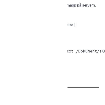
Flyttar eller byter namn på en fil eller mapp på servern.
| Flagga | Beskrivning |
|--------|-------------|
|
,
| Hoppa över bekräftelse |
-f
--force
# Byt namn

sgcli mv /Dokument/utkast.txt /Dokument/slu
# Flytta till en mapp

sgcli mv /bild.jpg /Foton/

— Ta bort
rm
sgcli rm [FJÄRRSÖKVÄG]
