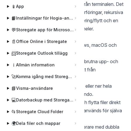
hantera din Storegate-lagring direkt från terminalen. Det
📱
App
stöder snabba, återupptakbara filöverföringar, rekursiva
📙
Inställningar för Hogia-användare
katalogoperationer, server-sida kopiering/flytt och en
interaktiv filhanterare med dubbla paneler.
💬
Storegate app för Microsoft Teams
Nyckelfunktioner:
📄
Office Online i Storegate
Multiplattform:
Fungerar på Windows, macOS och
Linux.
📨
Storegate Outlook tillägg
Återupptakbara överföringar:
Avbrutna upp- och
ℹ️
Allmän information
nedladdningar återupptas automatiskt från
🚀
Komma igång med Storegate
avbrytspunkten.
Rekursiva operationer:
Ladda upp eller ner hela
📘
Visma-användare
mappstrukturer med ett enda kommando.
💻
Datorbackup med Storegate Online Backup
Server-sida-hastighet:
Kopiera och flytta filer direkt
på servern — ingen lokal bandbredd används för själva
📂
Storegate Cloud Folder
överföringen.
🌍
Dela filer och mappar
Interaktiv TUI:
En fullfjädrad filhanterare med dubbla