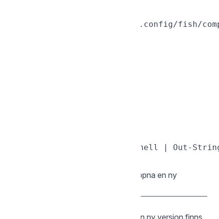
sgcli completion fish > ~/.config/fish/comp
PowerShell
Öppna din profilfil för redigering:
notepad $PROFILE

Lägg till följande rad och spara:
. (sgcli completion powershell | Out-String
Ladda om med
eller öppna en ny
. $PROFILE
PowerShell-terminal.
6. Versionsnotiser
kontrollerar automatiskt om en ny version finns
sgcli