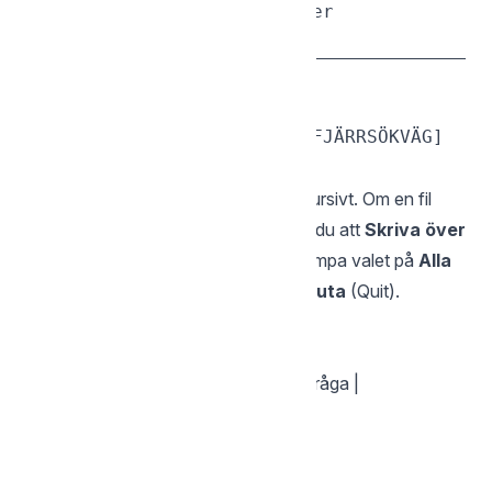
sgcli ls /Dokument/Rapporter

— Ladda upp
put
sgcli put [LOKAL_SÖKVÄG] [FJÄRRSÖKVÄG]

Laddar upp en lokal fil eller mapp rekursivt. Om en fil
redan finns på destinationen erbjuds du att
Skriva över
(Overwrite),
Hoppa över
(Skip), tillämpa valet på
Alla
(All) återstående konflikter, eller
Avsluta
(Quit).
| Flagga | Beskrivning |
|--------|-------------|
|
,
| Skriv över utan att fråga |
-f
--force
# Ladda upp en enskild fil
