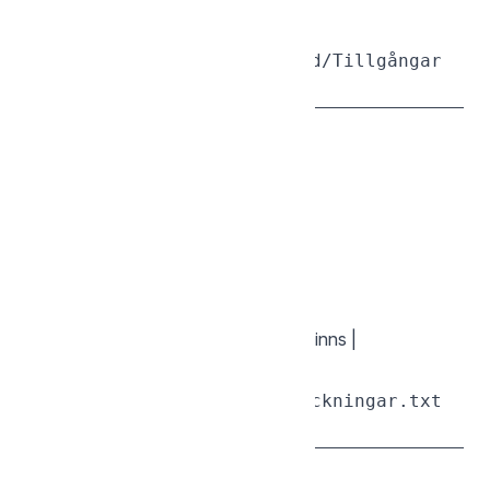
föräldramappar om de saknas).
sgcli mkdir /Projekt/NyKund/Tillgångar

— Skapa tom fil
touch
sgcli touch [FJÄRRSÖKVÄG]

Skapar en ny tom fil på servern.
| Flagga | Beskrivning |
|--------|-------------|
|
,
| Skriv över om filen finns |
-f
--force
sgcli touch /Dokument/anteckningar.txt

— Visa filinnehåll
cat