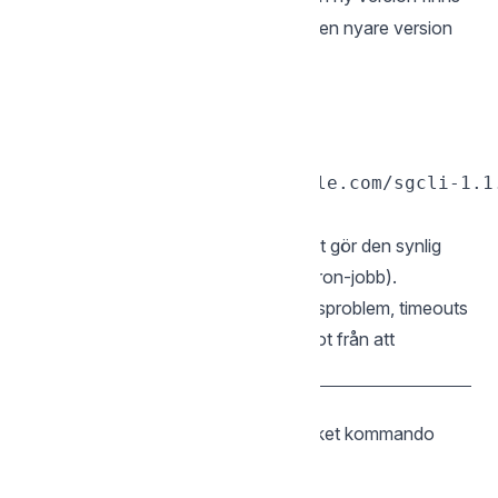
tillgänglig efter varje kommando. Om en nyare version
finns visas en notis:
💡 New version available!

   Download: https://example.com/sgcli-1.1.
Notisen skrivs även till loggfilen, vilket gör den synlig
även när utdata omdirigeras (t.ex. i cron-jobb).
Kontrollen är tyst vid alla fel (nätverksproblem, timeouts
m.m.) och blockerar aldrig kommandot från att
slutföras.
7. Globala flaggor
Dessa flaggor kan användas med vilket kommando
som helst:
| Flagga | Beskrivning |