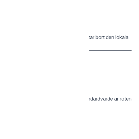
Logga ut
sgcli logout

Återkallar sessionen på servern och tar bort den lokala
sessionsfilen.
3. Kommandon
— Lista filer och mappar
ls
sgcli ls [FJÄRRSÖKVÄG]

Listar innehållet i en fjärrkatalog. Standardvärde är roten
(
) om ingen sökväg anges.
/
sgcli ls /
