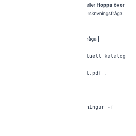
(Resume),
Skriva över
(Overwrite) eller
Hoppa över
(Skip) — i stället för ett generiskt överskrivningsfråga.
| Flagga | Beskrivning |
|--------|-------------|
|
,
| Skriv över utan att fråga |
-f
--force
# Ladda ner en fil till aktuell katalog

sgcli get /Dokument/rapport.pdf .

# Ladda ner en mapp

sgcli get /Foton ./Nedladdningar -f

— Server-sida kopiering
cp