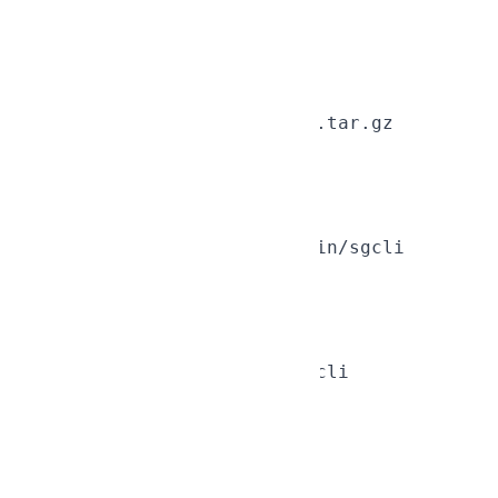
Ladda ner
-arkivet.
.tar.gz
Packa upp:
tar -xzf sgcli-linux-amd64.tar.gz

Installera:
sudo mv sgcli /usr/local/bin/sgcli

Gör körbar
(vid behov):
chmod +x /usr/local/bin/sgcli

Verifiera:
sgcli --version
