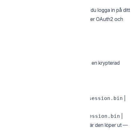
Logga in
Innan du kan använda
måste du logga in på ditt
sgcli
Storegate-konto. Processen använder OAuth2 och
öppnar din webbläsare.
sgcli login

Efter lyckad inloggning sparar
en krypterad
sgcli
sessionsfil:
| Plattform | Plats |
|-----------|-------|
| macOS / Linux |
|
~/.storegate_session.bin
| Windows |
|
%USERPROFILE%\.storegate_session.bin
Sessionen uppdateras automatiskt när den löper ut —
du behöver inte logga in igen.