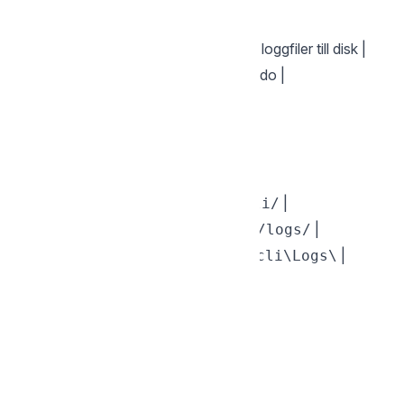
|--------|-------------|
|
| Inaktivera skrivning av loggfiler till disk |
--no-log
|
| Visa hjälp för ett kommando |
--help
|
| Visa aktuell version |
--version
Loggfiler skrivs till:
| Plattform | Plats |
|-----------|-------|
| macOS |
|
~/Library/Logs/sgcli/
| Linux |
|
~/.local/state/sgcli/logs/
| Windows |
|
%LOCALAPPDATA%\sgcli\Logs\
Back to Storegate CLI