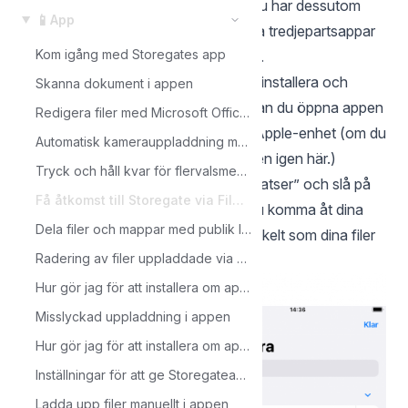
på Storegate via Filer-appen i iOS. Du har dessutom
📱
App
också möjlighet att redigera via andra tredjepartsappar
Kom igång med Storegates app
som till exempel MS Word och Excel.
För att komma i gång måste du först installera och
Skanna dokument i appen
logga in i
Storegate-appen
. Sedan kan du öppna appen
Redigera filer med Microsoft Office direkt i appen
Filer, som finns förinstallerad på din Apple-enhet (om du
Automatisk kamerauppladdning med Storegates app
har tagit bort den kan du ladda ner den igen
här
.)
Tryck och håll kvar för flervalsmeny i appen
Välj fliken ”Bläddra”, klicka på ”Fler platser” och slå på
Få åtkomst till Storegate via Filer-appen
reglaget för Storegate. Sedan kan du komma åt dina
Dela filer och mappar med publik länk från appen
Storegate-filer via Filer-appen lika enkelt som dina filer
Radering av filer uppladdade via den automatiska kamerauppladdningen
på iCloud.
Hur gör jag för att installera om appen på en iOS enhet?
Misslyckad uppladdning i appen
Hur gör jag för att installera om appen på en Android enhet?
Inställningar för att ge Storegateappen behörighet
Ladda upp filer manuellt i appen