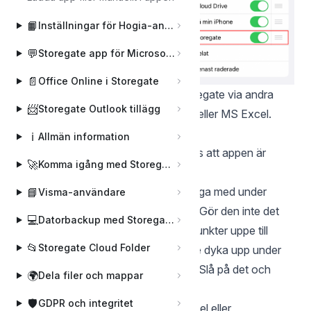
📙
Inställningar för Hogia-användare
💬
Storegate app för Microsoft Teams
📄
Office Online i Storegate
Du kan också arbeta direkt mot Storegate via andra
📨
Storegate Outlook tillägg
appar som exempelvis Apple Pages eller MS Excel.
Vanliga frågor:
ℹ️
Allmän information
Storegate syns inte i Filer-appen trots att appen är
🚀
Komma igång med Storegate
installerad. Varför?
Svar
: Den kan vara dold. Den bör ligga med under
📘
Visma-användare
sektionen Locations i fliken Browse. Gör den inte det
💻
Datorbackup med Storegate Online Backup
prova att trycka på ikonen med tre punkter uppe till
📂
Storegate Cloud Folder
höger och välj Edit. Nu bör Storegate dyka upp under
Locations med ett avstängt reglage. Slå på det och
🌍
Dela filer och mappar
klicka på Done längst upp till höger.
🛡️
GDPR och integritet
Jag hittar inte Storegate i Word, (Excel eller