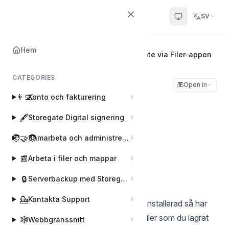
Helpcenter
SV
Hem
Hem
📱
App
Få åtkomst till Storegate via Filer-appen
CATEGORIES
Få åtkomst till
Open in
👨‍💻
Konto och fakturering
Storegate via Filer-
🖋️
Storegate Digital signering
appen
🧑‍🤝‍🧑
Samarbeta och administrera användare
Sophie
📰
Arbeta i filer och mappar
S
Senast uppdaterad den Sep 5, 2025
🔒
Serverbackup med Storegate Pro Backup
💁
Kontakta Support
Om du har Storegate-appen för iOS installerad så har
du möjlighet att öppna och redigera filer som du lagrat
🕸️
Webbgränssnitt