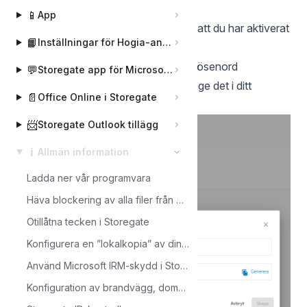
Gör så här:
📱
App
Gå till inställningar och kontrollera så att du har aktiverat
📙
Inställningar för Hogia-användare
2-stegsverifiering
Klicka på enheter och välj WebDAV-lösenord
💬
Storegate app för Microsoft Teams
Skapa ditt WebDAV-lösenord och ange det i ditt
📄
Office Online i Storegate
program som du vill ansluta med
📨
Storegate Outlook tillägg
ℹ️
Allmän information
Ladda ner vår programvara
Häva blockering av alla filer från Storegate – Betrodda platser
Otillåtna tecken i Storegate
Konfigurera en ”lokalkopia” av din Storegate-miljö med SyncbackPro
Använd Microsoft IRM-skydd i Storegate
Konfiguration av brandvägg, domäner och e-post