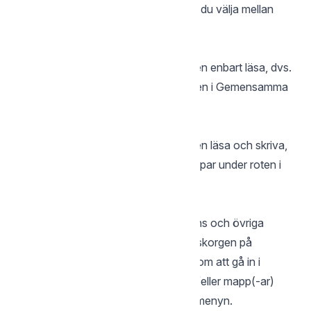
behörighet i Gemensamma filer”, kan du välja mellan
följande alternativ:
Läs
Med denna inställning kan användaren enbart läsa, dvs.
ladda ner, filer och mappar under roten i Gemensamma
filer.
Läs/Skriv (default)
Med denna inställning kan användaren läsa och skriva,
dvs. ladda ner och upp, filer och mappar under roten i
Gemensamma filer.
Papperskorg
Allt som raderas ifrån administratörens och övriga
användares konton hamnar i papperskorgen på
adminkontot och kan återställas genom att gå in i
papperskorgen, markera fil (-er) och/eller mapp(-ar)
och välja ”Återställ” ifrån ”Hantera”-menyn.