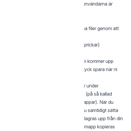
En bekräftelse visas på att de valda användarna är
tillagda i gruppen
Ändra behörigheter för en mapp
Markera en mapp under gemensamma filer genom att
bocka i den
Tryck på knappen Fler alternativ (tre prickar)
Tryck på Permission (paraplyet)
Ni kan i redigera behörighet rutan som kommer upp
ändra behörigheterna för mappen. Tryck spara när ni
känner er klar.
Behörigheter finns endast för mappar under
Gemensamma filer och enbart i roten (på så kallad
toppnivå, dvs. ej på underliggande mappar). När du
skapar en ny mapp på webben kan du samtidigt sätta
behörighet på mappen. Om en mapp lagras upp från din
lokala dator till Storegate eller om en mapp kopieras