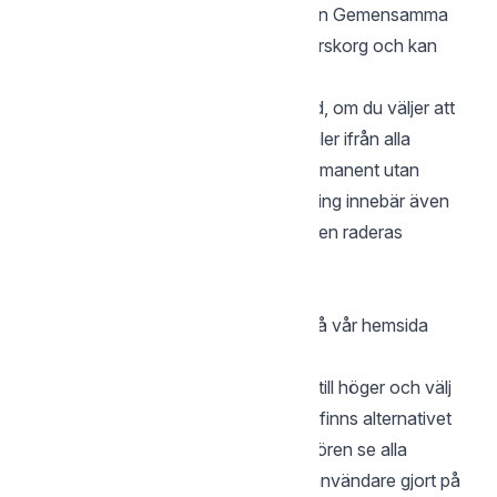
Observera att allting som raderas ifrån Gemensamma
filer hamnar i administratörens papperskorg och kan
bara återställas ifrån detta konto.
Papperskorgen är aktiv som standard, om du väljer att
inaktivera den kommer mappar och filer ifrån alla
konton att hädanefter att raderas permanent utan
möjlighet till återställning. En inaktivering innebär även
att allt som redan finns i papperskorgen raderas
permanent.
Händelselogg
Logga in med administratörskontot på vår hemsida
www.storegate.se
Klicka sedan på Gubben högst uppe till höger och välj
”Kontoinställningar”. I vänstermenyn finns alternativet
”Händelser”. Därinne kan administratören se alla
händelser och aktiviteter som underanvändare gjort på