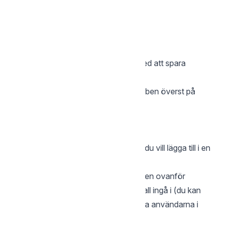
Klicka på Kontoinställningar.
Klicka på Grupper
Tryck på grupper till vänster
Välj ”Skapa ny grupp”
Ange gruppens namn och avsluta med att spara
Lägg till användare i grupp:
Logga in på kontot och klicka på gubben överst på
sidan till höger
Klicka på Kontoinställningar.
Klicka på Användare
Markera vilka användare i listan som du vill lägga till i en
grupp
Klicka på ”Lägg till i grupp” i menyraden ovanför
Välj vilken grupp som användarna skall ingå i (du kan
även skapa en ny grupp med de valda användarna i
detta läge)