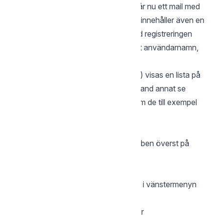
Personen som du precis har lagt till får nu ett mail med
en inbjudan till kontot från dig. Mailet innehåller även en
länk för att slutföra registreringen. Vid registreringen
behöver användaren endast ange ett användarnamn,
ett lösenord samt en lösenordsfråga.
När du klickat ”Spara” (punkt 6 ovan) visas en lista på
kontots användare och här kan du bland annat se
status på dem som du har bjudit in, om de till exempel
har slutfört sin registrering.
Lägga till användare utan eID:
Logga in på kontot och klicka på gubben överst på
sidan till höger
Klicka på ”Kontoinställningar”
Klicka på ”Team” och ”Inställningar” i vänstermenyn
Inaktivera ”Kräv eID för inloggning”
Klicka på krysset högst uppe till höger