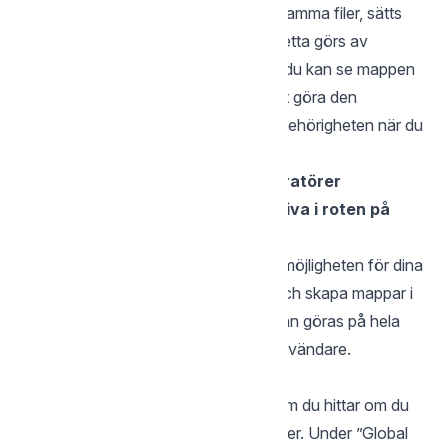
eller flyttas från Mina filer till Gemensamma filer, sätts
”Ingen behörighet” som standard. Detta görs av
säkerhetsskäl så att ingen annan än du kan se mappen
innan behörigheterna ändrats. För att göra den
tillgänglig till andra i gruppen ändras behörigheten när du
är inloggad på webbgränssnittet.
Övriga inställningar för Administratörer
Begränsa användare från att skriva i roten på
Gemensamma filer
Du som administratör kan begränsa möjligheten för dina
underanvändare att ladda upp filer och skapa mappar i
roten på Gemensamma filer. Detta kan göras på hela
kontot eller individuellt under varje användare.
Hela kontot
Detta gör du under ”Inställningar” som du hittar om du
klickar på Gubben högst uppe till höger. Under ”Global