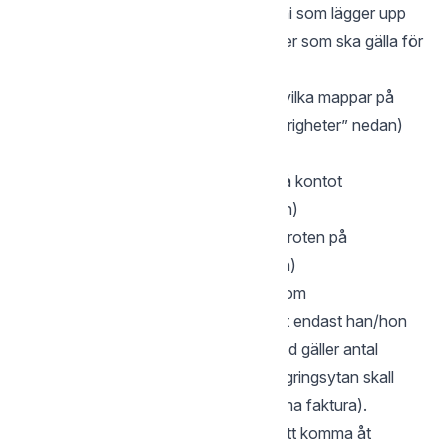
Som administratör för kontot är det ni som lägger upp
användare och bestämmer vilka regler som ska gälla för
dessa. Exempel på regler kan vara:
Vilka användare som skall kunna se vilka mappar på
Gemensamma filer (se stycke ”Behörigheter” nedan)
Antal versioner som skall sparas
Om ”Papperskorg” skall användas på kontot
(rekommendationen är alltid påslagen)
Begränsa användare från att skriva i roten på
Gemensamma Filer (se stycke nedan)
Då det är administratören som står som
betalningsansvarig för tjänsten är det endast han/hon
som kan uppgradera kontot, både vad gäller antal
användare och hur stor den totala lagringsytan skall
vara (alla kostnader hamnar på samma faktura).
Administratören har även möjlighet att komma åt