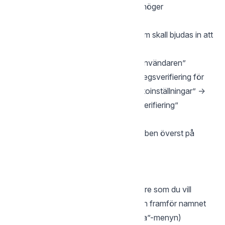
Klicka på gubben överst på sidan till höger
Klicka på ”Användare”
Fyll i namn och mailadress på den som skall bjudas in att
dela kontot
Avmarkera ”Kräv eID verifiering av användaren”
Användaren kan sedan aktivera 2-stegsverifiering för
sitt konto om så önskas, under ”Kontoinställningar” ->
”Inställningar” -> ”Aktivera tvåstegsverifiering”
Ändra en användare
Logga in på kontot och klicka på gubben överst på
sidan till höger
Klicka på Kontoinställningar.
Klicka på Användare
Klicka på förnamnet på den användare som du vill
ändra (alternativt markera i kryssrutan framför namnet
och välj sedan ”Ändra” ifrån ”Hantera”-menyn)