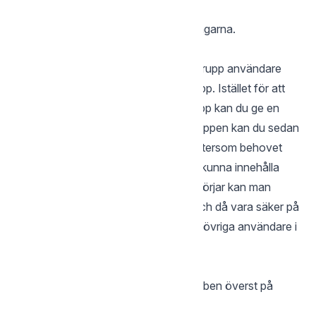
Du kan nu göra dina ändringar.
Välj ”Spara” när du är klar med ändringarna.
Administrera Grupper
Grupper kan vara bra om du har en grupp användare
som ska ha tillgång till en speciell mapp. Istället för att
ge varje användare tillgång till en mapp kan du ge en
grupp rättigheter för en mapp. Till gruppen kan du sedan
lägga till och ta ifrån användare allteftersom behovet
uppstår. Till exempel skulle en grupp kunna innehålla
konsulter, när en konsult slutar eller börjar kan man
lägga till denne i mappen konsulter och då vara säker på
att denne får samma rättigheter som övriga användare i
gruppen.
Skapa grupp:
Logga in på kontot och klicka på gubben överst på
sidan till höger