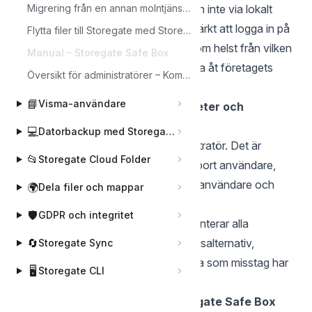
arbetar man direkt i sin webläsare och inte via lokalt
Migrering från en annan molntjänst till Storegate Multi
installerad programvara. Det går utmärkt att logga in på
Flytta filer till Storegate med Storegate Cloud folder
lagringsytan via vilken webbläsare som helst från vilken
Manual – Storegate Safe Box
dator som helst via eID för att komma åt företagets
Översikt för administratörer – Komma igång med Storegate
filer.
📘
Visma-användare
Administrera användare, rättigheter och
grupper
💻
Datorbackup med Storegate Online Backup
Varje teamkonto har alltid en administratör. Det är
📂
Storegate Cloud Folder
administratören som skapar eller tar bort användare,
skapar grupper, sätter rättigheter för användare och
🌍
Dela filer och mappar
grupper.
🛡️
GDPR och integritet
Vidare är det administratören som hanterar alla
inställningar för kontot som betalningsalternativ,
🔄
Storegate Sync
kundinformation, återställning av data som misstag har
🖥️
Storegate CLI
tagits bort med mera.
Rollen som Administratör i Storegate Safe Box