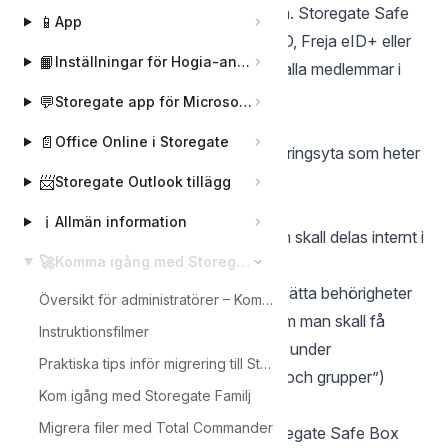
på eID-verifiering för åtkomst till data. Storegate Safe
📱
App
Box säkerställer, med hjälp av BankID, Freja eID+ eller
📙
Inställningar för Hogia-användare
SITHS-kort, identiteten till 100% på alla medlemmar i
gruppen.
💬
Storegate app för Microsoft Teams
Att arbeta i Storegate Safe Box
📄
Office Online i Storegate
Storegate Safe Box består av en lagringsyta som heter
Gemensamma Filer:
📨
Storegate Outlook tillägg
Gemensamma filer
ℹ️
Allmän information
Här lägger ni de filer och mappar som skall delas internt i
🚀
Komma igång med Storegate
teamet.
Administratören i teamet kan sedan sätta behörigheter
Översikt för administratörer – Komma igång
för olika medlemmar i teamet, t.ex. om man skall få
Instruktionsfilmer
tillgång till en mapp eller inte. (läs mer under
Praktiska tips inför migrering till Storegate
”Administrera användare, rättigheter och grupper”)
Kom igång med Storegate Familj
Programvara
Migrera filer med Total Commander
Storegate via webben
– Med Storegate Safe Box