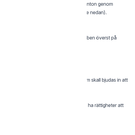
innehållet på samtliga användares konton genom
funktionen ”Logga in som” (se stycke nedan).
Administrera användare
Lägga till användare:
Logga in på kontot och klicka på gubben överst på
sidan till höger
Klicka på Kontoinställningar.
Klicka på Användare
Klicka på ”Skapa ny användare”
Fyll i namn och mailadress på den som skall bjudas in att
dela kontot.
Avancerade inställningar
Här kan du ange om användaren ska ha rättigheter att
skapa filer eller mappar direkt i roten
under
Gemensamma filer
.
Klicka ”Spara”