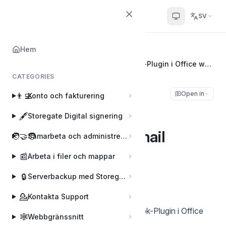
Helpcenter
SV
Hem
Hem
📨
Storegate Outlook tillägg
Hur man använder Storegate Outlook-Plugin i Office webmail
CATEGORIES
Hur man använder
Open in
👨‍💻
Konto och fakturering
Storegate Outlook-
🖋️
Storegate Digital signering
Plugin i Office webmail
🧑‍🤝‍🧑
Samarbeta och administrera användare
📰
Arbeta i filer och mappar
Sophie
S
Senast uppdaterad den Sep 5, 2025
🔒
Serverbackup med Storegate Pro Backup
💁
Kontakta Support
Såhär använder du Storegate Outlook-Plugin i Office
🕸️
Webbgränssnitt
webmail