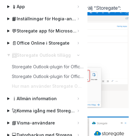
📱
App
Klicka på knappen ”Fler appar” och välj ”Storegate”:
📙
Inställningar för Hogia-användare
💬
Storegate app för Microsoft Teams
📄
Office Online i Storegate
📨
Storegate Outlook tillägg
Storegate Outlook-plugin för Office 365-administratörer
Storegate Outlook-plugin för Office 365-användare
Hur man använder Storegate Outlook-Plugin i Office webmail
ℹ️
Allmän information
🚀
Komma igång med Storegate
Klicka på ”Logga in”:
📘
Visma-användare
💻
Datorbackup med Storegate Online Backup