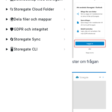
📂
Storegate Cloud Folder
🌍
Dela filer och mappar
🛡️
GDPR och integritet
🔄
Storegate Sync
🖥️
Storegate CLI
Tillåt Storegate att visas i ett nytt fönster om frågan
ställs: