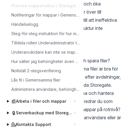
kommer göra det lättare att navigera och öka
Planera mappstruktur i Storegate Multi
användarnas produktivitet. När du går över till
Notifieringar för mappar i Gemensamma Filer
Storegate är det ett bra tillfälle att se till att ineffektiva
Händelselogg
arbetsflöden från en tidigare mappstruktur inte
Steg-för-steg instruktion för hur man aktiverar Entra ID integration med Storegate
upprepas.
Tilldela rollen Underadministratör till en användare
Att tänka på innan du utformar
mappstrukturen:
Underanvändare kan inte se mapp på gemensamma filer?
Vem och vilka ska skriva, redigera och spara filer?
Hur sätter jag behörigheter även på undermappar i ett Multi-konto?
Vilka mappar på rotnivå i Gemensamma filer är bra för
Nollställ 2-stegsverifiering
din organisation? Detta kan utformas efter avdelningar,
Lås fil i Gemensamma filer
regioner eller grupper som ska använda Storegate.
Administrera användare, behörigheter och grupper
Får dina användare möjlighet att skapa och hantera
sina egna mappar på rotnivå? Eller föredrar du som
📰
Arbeta i filer och mappar
admin att äga (och kontrollera) alla mappar på rotnivå?
🔒
Serverbackup med Storegate Pro Backup
Behövs olika behörigheter sättas för användare eller är
💁
Kontakta Support
grupper bättre?