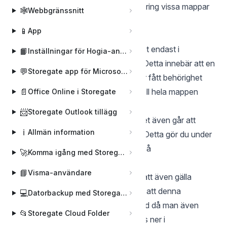
Finns det särskilda säkerhetsbehov kring vissa mappar
🕸️
Webbgränssnitt
och filer?
📱
App
Grundläggande mappstruktur:
För enkelhetens skull sätts behörighet endast i
📙
Inställningar för Hogia-användare
rotkatalogen på Gemensamma filer. Detta innebär att en
💬
Storegate app för Microsoft Teams
underanvändare som exempelvis har fått behörighet
Skriv i en mapp har Skrivbehörighet till hela mappen
📄
Office Online i Storegate
inklusive dess undermappar.
📨
Storegate Outlook tillägg
Det finns möjlighet att ändra så att det även går att
ℹ️
Allmän information
sätta behörigheter på undermappar
. Detta gör du under
”Konto” –> ”Inställningar” inloggad på
🚀
Komma igång med Storegate
administratörskontot.
📘
Visma-användare
Här kan du utöka behörigheterna till att även gälla
mappar under rotnivå. OBS! Tänk på att denna
💻
Datorbackup med Storegate Online Backup
inställning gör tjänsten mer avancerad då man även
📂
Storegate Cloud Folder
måste hantera behörigheter som ärvs ner i