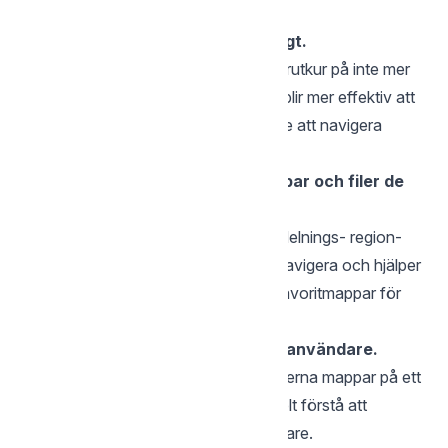
komma åt rätt innehåll.
Håll strukturen så platt som möjligt.
En tumregel är att hålla sig till mappstrutkur på inte mer
än sex nivåer. En platt mappstruktur blir mer effektiv att
arbeta i och enklare för en användare att navigera
igenom.
Varje användare ser enbart mappar och filer de
har behörighet till
Genom att bjuda in användare till avdelnings- region-
eller teammappar gör det enkelt att navigera och hjälper
användaren att stjärnmarkera sina Favoritmappar för
snabb åtkomst.
Skapa unika mappar för externa användare.
Om du märker alla gemensamma/externa mappar på ett
lämpligt sätt så kan användarna enkelt förstå att
innehållet delas med externa användare.