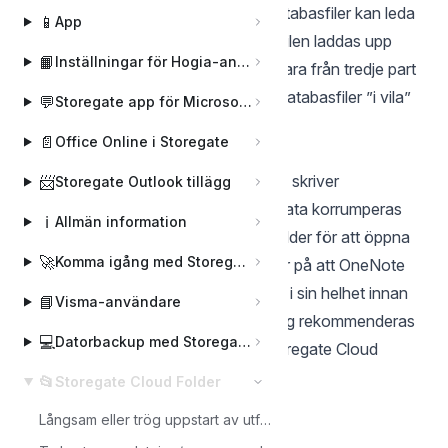
Access. Synkronisering av aktiva databasfiler kan leda
📱
App
till att databasfilen skadas eftersom filen laddas upp
📙
Inställningar för Hogia-användare
medan den uppdateras av programvara från tredje part
med hög frekvens. Uppladdning av databasfiler ”i vila”
💬
Storegate app för Microsoft Teams
för backupsyfte stöds.
📄
Office Online i Storegate
Andra program
OneNote – på grund av hur OneNote skriver
📨
Storegate Outlook tillägg
information till filer är det möjligt att data korrumperas
ℹ️
Allmän information
när du använder Storegate Cloud Folder för att öppna
🚀
Komma igång med Storegate
och redigera sådana filer. Detta beror på att OneNote
inte väntar på att filen ska laddas ner i sin helhet innan
📘
Visma-användare
den skrivs till den. Av denna anledning rekommenderas
💻
Datorbackup med Storegate Online Backup
inte redigering av OneNote-filer i Storegate Cloud
Folder.
📂
Storegate Cloud Folder
Långsam eller trög uppstart av utforskaren?