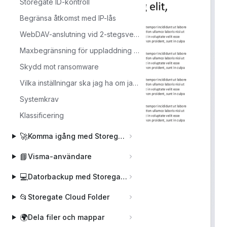
Storegate ID-kontroll
Begränsa åtkomst med IP-lås
WebDAV-anslutning vid 2-stegsverifiering
Maxbegränsning för uppladdning (filstorlek)
Skydd mot ransomware
Vilka inställningar ska jag ha om jag ansluter via nätverksplats/WebDAV (endast företag)?
Systemkrav
Klassificering
🚀
Komma igång med Storegate
📘
Visma-användare
💻
Datorbackup med Storegate Online Backup
📂
Storegate Cloud Folder
🌍
Dela filer och mappar