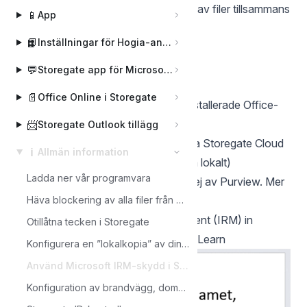
använda Storegate för klassificering av filer tillsammans
📱
App
med Purview och IRM.
📙
Inställningar för Hogia-användare
Förutsättningar:
Aktiv licens för Microsoft Purview
💬
Storegate app för Microsoft Teams
Internetuppkoppling
📄
Office Online i Storegate
Kräver att du är inloggad i ditt lokalinstallerade Office-
paket eller för PDF Adobe Reader
📨
Storegate Outlook tillägg
Att du öppnar/redigerar dokument via Storegate Cloud
ℹ️
Allmän information
folder eller Storegate Webb (redigera lokalt)
Ladda ner vår programvara
Obs. Signerade dokument omfattas ej av Purview. Mer
information på länken nedan:
Häva blockering av alla filer från Storegate – Betrodda platser
Set up Information Rights Management (IRM) in
Otillåtna tecken i Storegate
SharePoint admin center | Microsoft Learn
Konfigurera en ”lokalkopia” av din Storegate-miljö med SyncbackPro
Använd Microsoft IRM-skydd i Storegate
Konfiguration av brandvägg, domäner och e-post