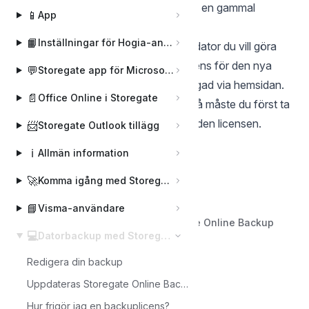
Nej, det är inte möjligt att fortsätta på en gammal
📱
App
backup från en ny dator.
📙
Inställningar för Hogia-användare
Du behöver ha en backuplicens per dator du vill göra
backup av. Du kan lägga till en ny licens för den nya
💬
Storegate app för Microsoft Teams
datorn under ”Konto” när du är inloggad via hemsidan.
📄
Office Online i Storegate
Om du inte vill lägga till en ny licens så måste du först ta
bort din gamla backup för att frigöra den licensen.
📨
Storegate Outlook tillägg
ℹ️
Allmän information
🚀
Komma igång med Storegate
📘
Visma-användare
Back to Datorbackup med Storegate Online Backup
💻
Datorbackup med Storegate Online Backup
Redigera din backup
Uppdateras Storegate Online Backup automatiskt?
Hur frigör jag en backuplicens?