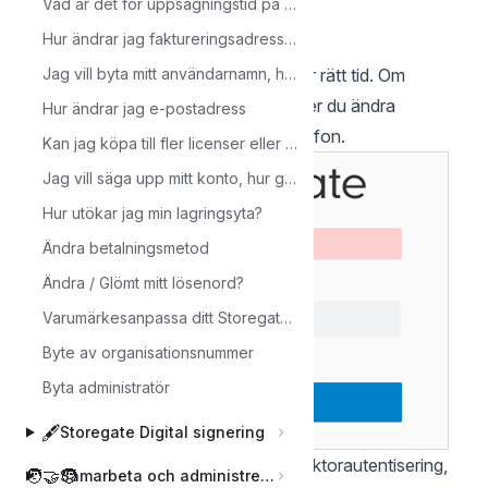
Vad är det för uppsägningstid på mitt abonnemang?
i mobilappen)
Hur ändrar jag faktureringsadressen?
Gör ett nytt försök (med ny kod)
Kontrollera att klockan i mobilen visar rätt tid. Om
Jag vill byta mitt användarnamn, hur gör jag?
klockan inte går rätt i mobilen behöver du ändra
Hur ändrar jag e-postadress
klockans inställning manuellt i din telefon.
Kan jag köpa till fler licenser eller uppgradera lagringsytan?
Jag vill säga upp mitt konto, hur gör jag?
Hur utökar jag min lagringsyta?
Ändra betalningsmetod
Ändra / Glömt mitt lösenord?
Varumärkesanpassa ditt Storegatekonto
Byte av organisationsnummer
Byta administratör
🖋️
Storegate Digital signering
Sökord: 2FA, 2-stegsverifiering, 2-faktorautentisering,
🧑‍🤝‍🧑
Samarbeta och administrera användare