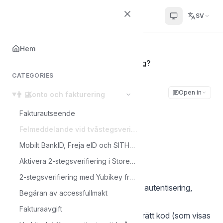
Helpcenter
SV
Hem
Hem
👨‍💻
Konto och fakturering
Felmeddelande vid tvåstegsverifiering?
CATEGORIES
Felmeddelande vid
Open in
👨‍💻
Konto och fakturering
tvåstegsverifiering?
Fakturautseende
Felmeddelande vid tvåstegsverifiering?
Sophie
Mobilt BankID, Freja eID och SITHS i Storegate
S
Senast uppdaterad den Sep 5, 2025
Aktivera 2-stegsverifiering i Storegate
2-stegsverifiering med Yubikey från Yubico tillsammans med Storegate TOTP
Vid felmeddelande om ogiltig kod vid autentisering,
Begäran av accessfullmakt
kontrollera följande:
Fakturaavgift
Vänligen kontrollera att du använder rätt kod (som visas