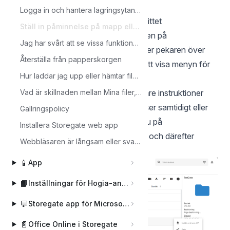
viktigt datum igen. Gör så här:
Logga in och hantera lagringsytan via webben
Logga in på ditt konto i webbgränssnittet
Ställ in påminnelse på mapp eller fil
Gå till filen/mappen och klicka antingen på
Jag har svårt att se vissa funktioner i webbgränssnittet?
kalenderikonen som visas när du håller pekaren över
Återställa från papperskorgen
objektet eller välj att klicka på … för att visa menyn för
Hur laddar jag upp eller hämtar filer utan att använda något program?
objektet
Välj
Skapa påminnelse
och följ vidare instruktioner
Vad är skillnaden mellan Mina filer, Gemensamma filer och Datorbackup?
Om du vill hantera alla dina påminnelser samtidigt eller
Gallringspolicy
lägga till flera i samma vy så klickar du på
Installera Storegate web app
kontoinställningar, notifikationer
och därefter
Webbläsaren är långsam eller svarar inte som förväntat vid användning av Storegate
påminnelser.
📱
App
📙
Inställningar för Hogia-användare
💬
Storegate app för Microsoft Teams
📄
Office Online i Storegate