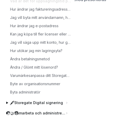
Vad är det för uppsägningstid på mitt abonnemang?
på din faktura.
Hur ändrar jag faktureringsadressen?
Jag vill byta mitt användarnamn, hur gör jag?
Hur ändrar jag e-postadress
Kan jag köpa till fler licenser eller uppgradera lagringsytan?
Jag vill säga upp mitt konto, hur gör jag?
Back to Konto och fakturering
Hur utökar jag min lagringsyta?
Ändra betalningsmetod
Ändra / Glömt mitt lösenord?
Varumärkesanpassa ditt Storegatekonto
Byte av organisationsnummer
Byta administratör
🖋️
Storegate Digital signering
🧑‍🤝‍🧑
Samarbeta och administrera användare