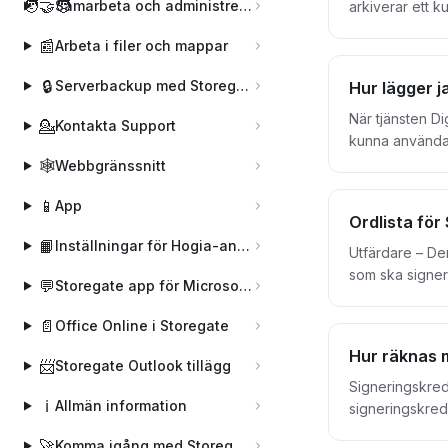
🧑‍🤝‍🧑
Samarbeta och administrera användare
arkiverar ett 
länk som finns 
📰
Arbeta i filer och mappar
se händelselo
🔒
Serverbackup med Storegate Pro Backup
Hur lägger j
När tjänsten Di
💁
Kontakta Support
kunna använda 
använda den. F
🕸️
Webbgränssnitt
välja om du vil
📱
App
Ordlista för
📙
Inställningar för Hogia-användare
Utfärdare – Den pe
som ska signera oc
💬
Storegate app för Microsoft Teams
krediter kontoi
1 undertecknare i varje kuvert. Kuvert – I ett kuvert kan man lägga
📄
Office Online i Storegate
och/eller grans
Hur räknas 
exempelvis VD 
📨
Storegate Outlook tillägg
Signeringskredi
ℹ️
Allmän information
signeringskredi
kuvert till fle
🚀
Komma igång med Storegate