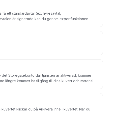
 som helst. Med bara några få klick kan du och dina
t via vår molntjänst oavsett var ni än befinner er, smidigt
 få ett standardavtal (ex. hyresavtal,
anger tidsstämplar och finns med på AATL (Adobe Aproved
r avtalen är signerade kan du genom exportfunktionen
ar samma juridiska giltighet som en fysisk signatur på
och signera kuvertet.
pp det Storegatekonto där tjänsten är aktiverad, kommer
nte längre kommer ha tillgång till dina kuvert och materialet
ktivera tjänsten igen. Tidigare utförda signeringar är
t.
ra kuvertet klickar du på Arkivera inne i kuvertet. När du