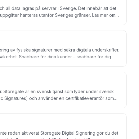
 all data lagras på servrar i Sverige. Det innebär att det
onuppgifter hanteras utanför Sveriges gränser. Läs mer om
ng av fysiska signaturer med säkra digitala underskrifter.
äkerhet. Snabbare för dina kunder – snabbare för dig.
 kan du och dina kollegor ha era avtal redo för signering.
a samma dokument från olika platser på ett enkelt och tryggt
gt och säkert. Storegate Digital Signering
rige. Det innebär att det blir enkelt för dig att följa GDPR
iges gränser.
per. Storegate är en svensk tjänst som lyder under svensk
nic Signatures) och använder en certifikatleverantör som
 EUTL (European Union Trusted List).
inte redan aktiverat Storegate Digital Signering gör du det