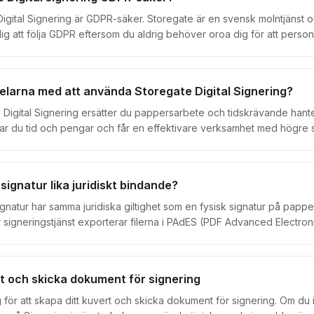
igital Signering är GDPR-säker. Storegate är en svensk molntjänst och
 dig att följa GDPR eftersom du aldrig behöver oroa dig för att pers
 GDPR här.
delarna med att använda Storegate Digital Signering?
Digital Signering ersätter du pappersarbete och tidskrävande hanteri
r du tid och pengar och får en effektivare verksamhet med högre s
vtal och dokument på vilken enhet som helst. Med bara några få klick
al signering gör det möjligt för flera olika undertecknare att signer
et smidigt att följa hela flödet via vår molntjänst oavsett var ni än befinner er, smidi
 signatur lika juridiskt bindande?
Storegate är en svensk molntjänst och all data lagras på servrar i Sve
drig behöver oroa dig för att personuppgifter hanteras utanför Sver
signatur har samma juridiska giltighet som en fysisk signatur på pap
år signeringstjänst exporterar filerna i PAdES (PDF Advanced Electro
sstämplar och finns med på AATL (Adobe Aproved Trusted List) samt
t och skicka dokument för signering
 för att skapa ditt kuvert och skicka dokument för signering. Om du 