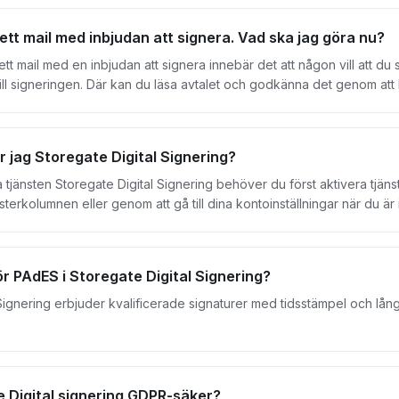
iter, förutsatt att ingen undertecknare har påbörjat signering. Om 
ter att dras för det aktuella kuvertet.
 ett mail med inbjudan att signera. Vad ska jag göra nu?
ett mail med en inbjudan att signera innebär det att någon vill att du 
ill signeringen. Där kan du läsa avtalet och godkänna det genom att 
cknar ett avtal kostar det ingenting. Det är Utfärdaren
r innehavare av Storegatekontot) som skickar ut kuvertet som betala
r jag Storegate Digital Signering?
 tjänsten Storegate Digital Signering behöver du först aktivera tjäns
nsterkolumnen eller genom att gå till dina kontoinställningar när du
at antal Signeringskrediter och bekräftar ändringen. Nu är du redo a
ör PAdES i Storegate Digital Signering?
Signering erbjuder kvalificerade signaturer med tidsstämpel och lån
e Digital signering GDPR-säker?