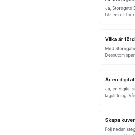
Ja, Storegate D
blir enkelt för
Storegate och
Vilka är för
Med Storegate 
Dessutom spara
Hantera dina a
Storegate Digit
sätt. Dessutom är d
Är en digital
är GDPR-säker. 
eftersom du al
Ja, en digital 
lagstiftning. V
både anger tid
Skapa kuver
Följ nedan steg