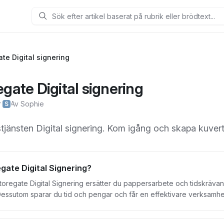
Sök
te Digital signering
egate Digital signering
r
·
Av Sophie
S
gstjänsten Digital signering. Kom igång och skapa kuver
gate Digital Signering?
toregate Digital Signering ersätter du pappersarbete och tidskrävan
 Dessutom sparar du tid och pengar och får en effektivare verksam
 lägg till mottagare och skicka din fullmakt, ditt avtal eller ditt kontr