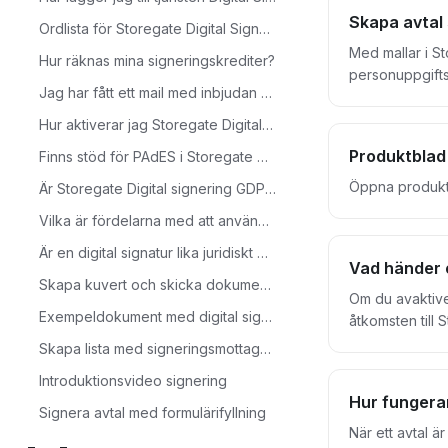
Advanced Elect
Skapa avtal 
Ordlista för Storegate Digital Signering (bilden)
kollegor ha era
och säkert. Storegate är en svensk molntjänst med full regelefterlevnad enligt GDPR. Vår signeringstjänst exporterar filerna i PAdES (PDF
Med mallar i St
Hur räknas mina signeringskrediter?
Advanced Elect
personuppgifts
Jag har fått ett mail med inbjudan att signera. Vad ska jag göra nu?
Trusted List) s
samla alla avtal i en och samma mapp automa
papper. 
3. Klicka på knappen Mina mallar och + Skapa mall 4. Ange ett namn för mallen och eventuella instruktioner som undertecknaren ska få när
Hur aktiverar jag Storegate Digital Signering?
signering är klar 5. Ladda upp ditt avtal 6. Klicka dig vidare och ange inställningar 7. Lägg till och ange vilka fält som mottagen 
Produktblad 
Finns stöd för PAdES i Storegate Digital Signering?
signering sker (dessa uppgifter läggs till 
Öppna produktb
Är Storegate Digital signering GDPR-säker?
Vilka är fördelarna med att använda Storegate Digital Signering?
Är en digital signatur lika juridiskt bindande?
Vad händer o
Skapa kuvert och skicka dokument för signering
Om du avaktiver
Exempeldokument med digital signering
åtkomsten till 
tas bort. Obser
Skapa lista med signeringsmottagare
fortsatt giltig
Introduktionsvideo signering
Hur fungerar
Signera avtal med formulärifyllning
När ett avtal ä