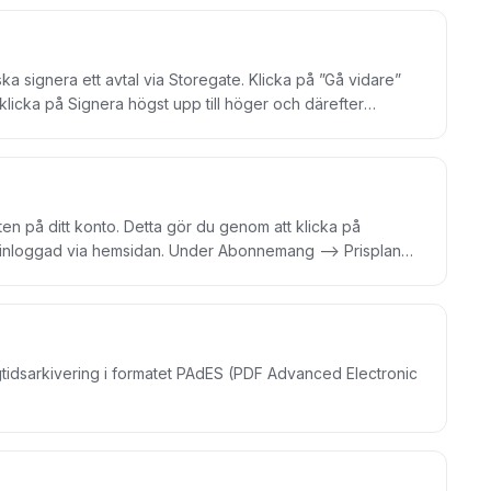
undertecknare har påbörjat signering kommer
ska signera ett avtal via Storegate. Klicka på ”Gå vidare”
klicka på Signera högst upp till höger och därefter
r för tjänsten.
ten på ditt konto. Detta gör du genom att klicka på
 är inloggad via hemsidan. Under Abonnemang –> Prisplan
tt börja skapa kuvert och skicka dokument för signering.
gtidsarkivering i formatet PAdES (PDF Advanced Electronic