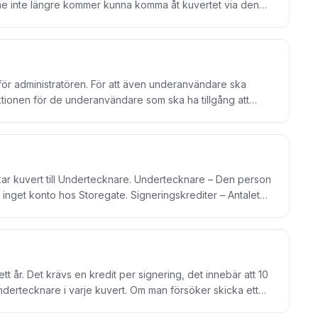
enne inte längre kommer kunna komma åt kuvertet via den
ert och därifrån finns möjlighet att ladda ner avtalet och
rt för administratören. För att även underanvändare ska
ktionen för de underanvändare som ska ha tillgång att
ar tjänsten. När du skapar en ny underanvändare får du
tecknare. Undertecknare – Den person
gate. Signeringskrediter – Antalet
äcker till 1 kuvert med 10 undertecknare eller 10 kuvert med
ör det möjligt att godkänna avtalet som granskare innan
t år. Det krävs en kredit per signering, det innebär att 10
undertecknare i varje kuvert. Om man försöker skicka ett
I det fall en signering återkallas av utfärdaren nyttjas inga