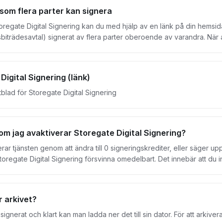
ronic Signatures). Hantera dina avtal och dokument på vilken enhet
som flera parter kan signera
 avtal redo för signering. Dessutom är det smidigt att följa hela flöde
oregate Digital Signering kan du med hjälp av en länk på din hemsida
ronic Signatures) och använder en certifikatleverantör som både 
biträdesavtal) signerat av flera parter oberoende av varandra. Nä
amt EUTL (European Union Trusted List). En digital signatur hos oss h
tiskt. Gör så här: 1. Logga in på ditt konto i webbgränssnittet 2. Gå till Signering i vänsterkolumnen
Kika på vår introduktionsvideo
ska fylla innan
Digital Signering (länk)
i avtalet) 8. Publicera mall och kopiera länken samt infoga på den plats du vill ha den Länken är aktiv
så länge kuvertet finns tillgängligt. Tips! Prova gärna själv att gå till länken 
lad för Storegate Digital Signering
m jag avaktiverar Storegate Digital Signering?
ar tjänsten genom att ändra till 0 signeringskrediter, eller säger u
Storegate Digital Signering försvinna omedelbart. Det innebär att du i
vera att tidigare kuvert inte heller kommer finnas kvar om du skulle a
a och du kan verifiera avtalen via QR-kod och länken som finns i avtale
 arkivet?
r signerat och klart kan man ladda ner det till sin dator. För att arkive