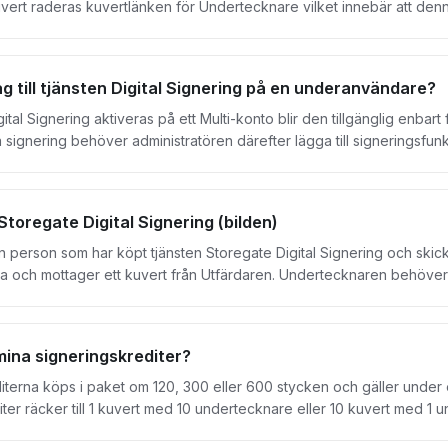
kuvert raderas kuvertlänken för Undertecknare vilket innebär att d
i mailet som skickas för signeringen. I arkivet kan du samla gamla kuv
gg.
ag till tjänsten Digital Signering på en underanvändare?
gital Signering aktiveras på ett Multi-konto blir den tillgänglig enba
signering behöver administratören därefter lägga till signeringsfun
ör en befintlig användare går du in under användarlistan och tilldel
l lägga till tjänsten direkt vid uppskapandet av användaren.
 Storegate Digital Signering (bilden)
rson som har köpt tjänsten Storegate Digital Signering och skickar kuvert till Under
h mottager ett kuvert från Utfärdaren. Undertecknaren behöver inget konto hos Store
nnehavaren har köpt i sitt paket. Exempel 10 st. signeringskrediter r
 ett eller flera dokument som ska signeras. Granskare – Den som tar fram
kar avtalet men inte har behörighet att teckna avtal. Inställningen g
mina signeringskrediter?
signerar avtalet.
terna köps i paket om 120, 300 eller 600 stycken och gäller under et
ter räcker till 1 kuvert med 10 undertecknare eller 10 kuvert med 1 
r undertecknare än antalet tillgängliga krediter kommer systemet varna. 