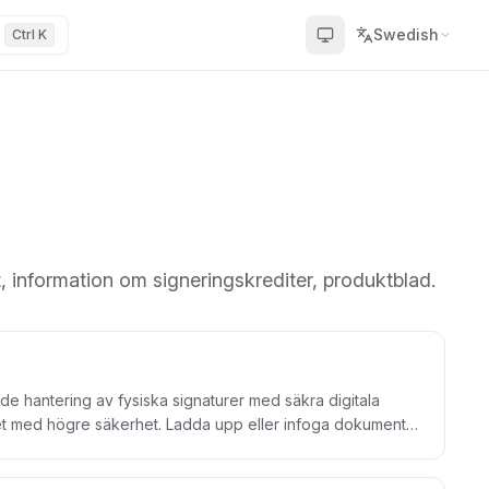
Swedish
Ctrl K
t, information om signeringskrediter, produktblad.
de hantering av fysiska signaturer med säkra digitala
het med högre säkerhet. Ladda upp eller infoga dokument
akt. Låt dina kunder signera enkelt med BankID eller digital