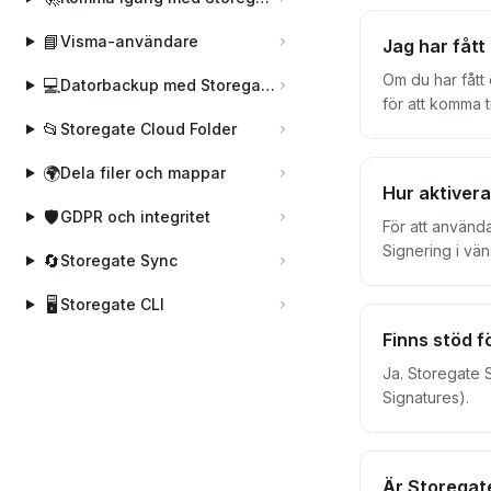
signeringskred
signeringskredi
📘
Visma-användare
Jag har fått
Om du har fått 
💻
Datorbackup med Storegate Online Backup
för att komma t
📂
genomföra signeringen. Kostar det någonting att skriva under? Nej, för dig som underte
Storegate Cloud Folder
(dvs den som ä
🌍
Dela filer och mappar
Hur aktivera
🛡️
GDPR och integritet
För att använda
Signering i vä
🔄
Storegate Sync
väljer du önsk
🖥️
Storegate CLI
Finns stöd f
Ja. Storegate 
Signatures).
Är Storegat