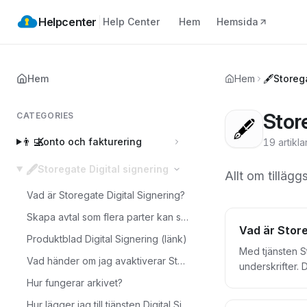
Helpcenter
Help Center
Hem
Hemsida
Hem
Hem
🖋️
Storega
Stor
CATEGORIES
🖋️
👨‍💻
Konto och fakturering
19 artikla
🖋️
Storegate Digital signering
Allt om tilläg
Vad är Storegate Digital Signering?
Skapa avtal som flera parter kan signera
Vad är Store
Produktblad Digital Signering (länk)
Med tjänsten S
Vad händer om jag avaktiverar Storegate Digital Signering?
underskrifter.
från Storegate,
Hur fungerar arkivet?
underskrift. Storegate Digital Signering erbjuder avancerade signaturer med tidsstämpel och långtidsarkivering i formatet PAdES (PDF
Hur lägger jag till tjänsten Digital Signering på en underanvändare?